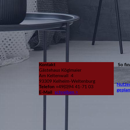
Kontakt
So fi
Gästehau
s
Köglmaier
Am Keltenwall 4
93309 Kelheim-Weltenburg
Nutzen
Telefon
+49(0)94 41-71 03
ge­pla
E-Mail
schreiben >