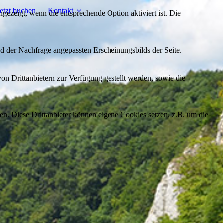
etzt buchen
Kontakt
ezeigt, wenn die entsprechende Option aktiviert ist. Die
d der Nachfrage angepassten Erscheinungsbilds der Seite.
on Drittanbietern zur Verfügung gestellt werden, sowie die
den. Diese Drittanbieter können eigene Cookies setzen, z.B. um die